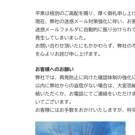
終
更
平素は格別のご高配を賜り、厚く御礼申し上
新
日
現在、弊社の迷惑メール対策強化に伴い、お
時
迷惑メールフォルダに自動的に振り分けられ
:
発生してしまいました。
お問い合わせ頂いたにもかかわらず、弊社の
を心よりお詫び申し上げます。
お客様へのお願い
弊社では、再発防止に向けた確認体制の強化
以内に弊社からの返信がない場合は、大変恐
絡いただくか、お電話にてご連絡をいただけ
いてございます。
お客様にはお手数をおかけいたしますが、何