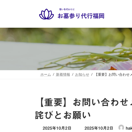
コ
ナ
ン
ビ
テ
ゲ
ン
ー
ツ
シ
へ
ョ
ス
ン
キ
に
ッ
移
プ
動
ホーム
新着情報
お知らせ
【重要】お問い合わせ
【重要】お問い合わせ
詫びとお願い
最
2025年10月2日
2025年10月2日
ha