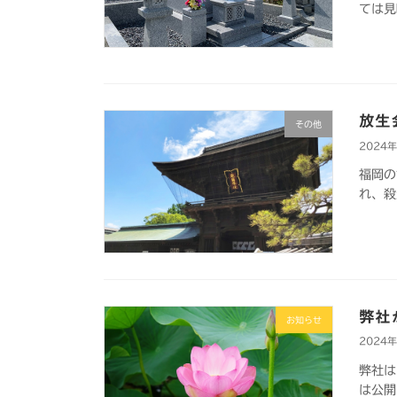
ては見
放生
その他
2024
福岡の
れ、殺
弊社
お知らせ
2024
弊社は
は公開