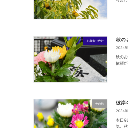
りまし
秋の
お墓参り代行
2024
秋のお
依頼が
彼岸
その他
2024
本日9
気、秋