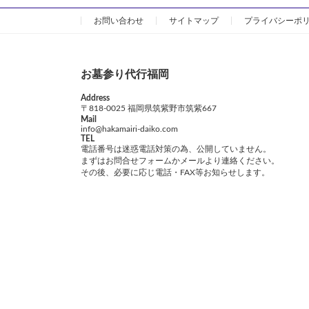
の
お問い合わせ
サイトマップ
プライバシーポ
ペ
ー
お墓参り代行福岡
ジ
Address
送
〒818-0025 福岡県筑紫野市筑紫667
Mail
info@hakamairi-daiko.com
り
TEL
電話番号は迷惑電話対策の為、公開していません。
まずはお問合せフォームかメールより連絡ください。
その後、必要に応じ電話・FAX等お知らせします。