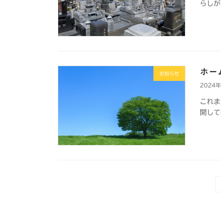
らしが
ホー
お知らせ
2024
これま
開して
投
稿