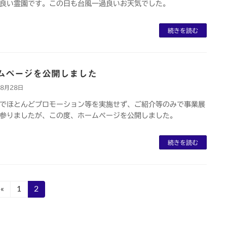
良い霊園です。この日も台風一過良いお天気でした。
続きを読む
ムページを公開しました
年8月28日
でほとんどプロモーション等を実施せず、ご紹介等のみで事業展
参りましたが、この度、ホームページを公開しました。
続きを読む
«
固
1
固
2
定
定
ペ
ペ
ー
ー