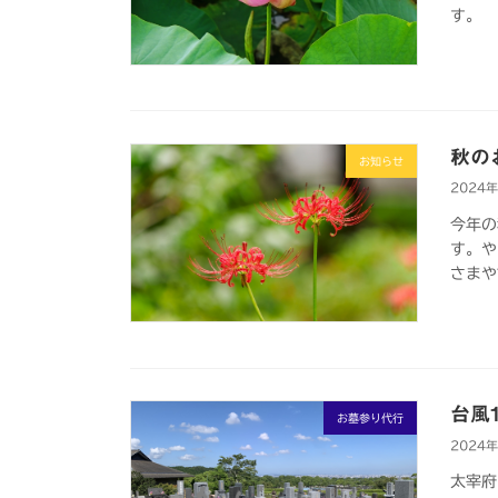
す。
秋の
お知らせ
2024
今年の
す。や
さまや
台風
お墓参り代行
2024
太宰府