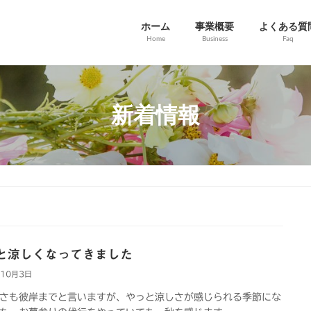
ホーム
事業概要
よくある質
Home
Business
Faq
新着情報
と涼しくなってきました
年10月3日
さも彼岸までと言いますが、やっと涼しさが感じられる季節にな