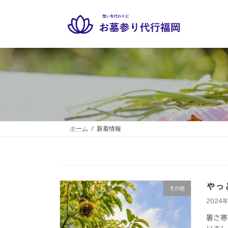
コ
ナ
ン
ビ
テ
ゲ
ン
ー
ツ
シ
へ
ョ
ス
ン
キ
に
ッ
移
プ
動
ホーム
新着情報
やっ
その他
2024
暑さ寒